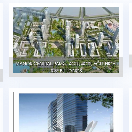
MANOR CENTRAL PARK – 4CT1, 4CT2, 6CT1 HIGH-
RISE BUILDINGS