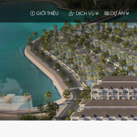
GIỚI THIỆU
DỊCH VỤ
DỰ ÁN