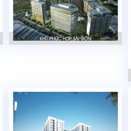
KHU PHỨC HỢP SÀI GÒN