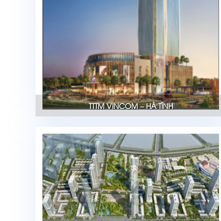
TTTM VINCOM – HÀ TĨNH