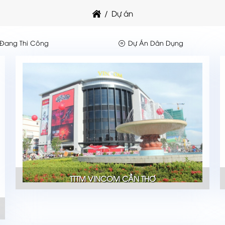
Dự án
Đang Thi Công
Dự Án Dân Dụng
TTTM VINCOM CẦN THƠ