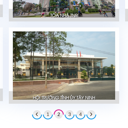
TÒA NHÀ TNR
HỘI TRƯỜNG TỈNH ỦY TÂY NINH
‹
›
1
2
3
4