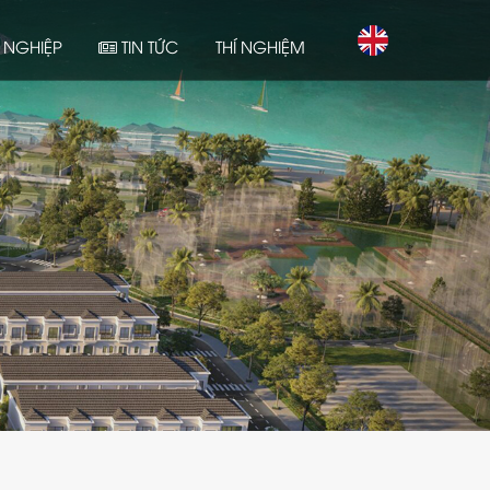
NGHIỆP
TIN TỨC
THÍ NGHIỆM