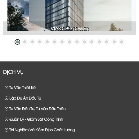
VIAS CBD TOWER
DỊCH VỤ
Tư Vấn Thiết Kế
Lập Dự Án Đầu Tư
Tư Vấn Đầu Tư, Tư Vấn Đấu Thầu
Quản Lý - Giám Sát Công Trình
Thí Nghiệm Và Kiểm Định Chất Lượng